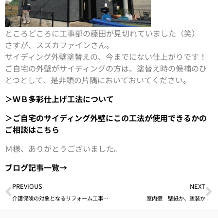
ところどころに工事部の藤田が見切れていました（笑）
さすが、スズカファインさん。
サイディング外壁塗替えの、今までにない仕上がりです！
ご自宅の外壁がサイディングの方は、塗替え時の候補のひ
とつとして、是非頭の片隅においておいてください。
＞ＷＢ多彩仕上げ工法について
＞ご自宅のサイディング外壁にこの工法が使用できるかの
ご相談はこちら
Ｍ様、ありがとうございました。
ブログ記事一覧→
Prev
N
PREVIOUS
NEXT
介護保険の対象となるリフォーム工事（住宅改修）
室内壁 壁紙か、塗装か