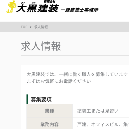
内
容
を
ス
TOP
求人情報
キ
ッ
求人情報
プ
大黒建装では、一緒に働く職人を募集しています
まずはお気軽にお電話ください
募集要項
業種
塗装工または見習い
業務内容
戸建、オフィスビル、集