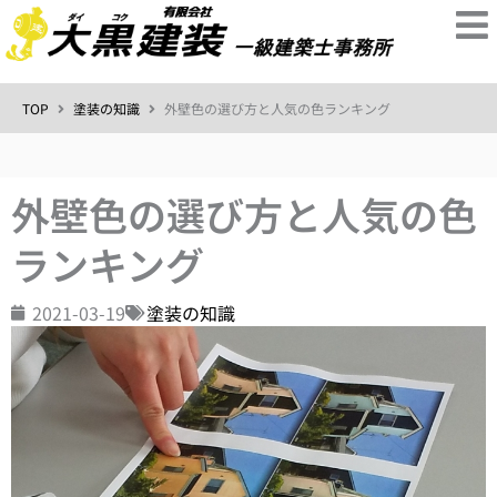
内
容
を
ス
TOP
塗装の知識
外壁色の選び方と人気の色ランキング
キ
ッ
プ
外壁色の選び方と人気の色
ランキング
2021-03-19
塗装の知識